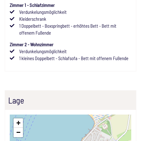
Zimmer
1
-
Schlafzimmer
Verdunkelungsmöglichkeit
Kleiderschrank
1
Doppelbett
-
Boxspringbett
-
erhöhtes Bett
-
Bett mit
offenem Fußende
Zimmer
2
-
Wohnzimmer
Verdunkelungsmöglichkeit
1
kleines Doppelbett
-
Schlafsofa
-
Bett mit offenem Fußende
Lage
+
−