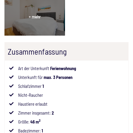
Zusammenfassung
Art der Unterkunft
Ferienwohnung
Unterkunft für
max.
3
Personen
Schlafzimmer
1
Nicht-Raucher
Haustiere erlaubt
Zimmer insgesamt
:
2
2
Größe
:
46 m
Badezimmer
:
1