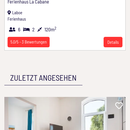
Ferienhaus La Cabane
Laboe
Ferienhaus
2
6
2
120m
5.0/5 -
3
Bewertungen
Details
ZULETZT ANGESEHEN