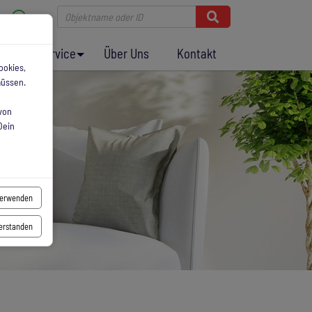
en
Service
Über Uns
Kontakt
ookies,
müssen.
von
Dein
verwenden
verstanden