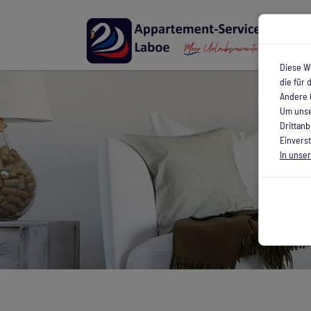
Diese W
die für
Andere 
Um unse
Drittan
Einverst
In unse